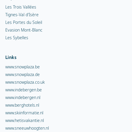
Les Trois Vallées
Tignes-Val d'Isère
Les Portes du Soleil
Evasion Mont-Blanc
Les Sybelles
Links
www.snowplaza.be
www.snowplaza.de
www.snowplaza.co.uk
www.indebergen.be
www.indebergen.nl
www.berghotels.nl
www.skiinformatie.nl
www.hetisvakantie.nl
www.sneeuwhoogten.nl