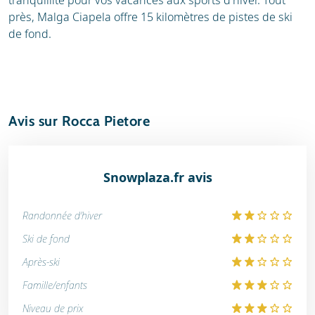
tranquillité pour vos vacances aux sports d'hiver. Tout
près, Malga Ciapela offre 15 kilomètres de pistes de ski
de fond.
Avis sur Rocca Pietore
Snowplaza.fr avis
Randonnée d'hiver
Ski de fond
Après-ski
Famille/enfants
Niveau de prix