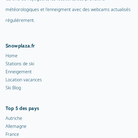
Parapente
météorologiques et l'enneigment avec des webcams actualisés
Mascotte
Tennis en salle
régulièrement.
Nom de la mascotte
Cour de squash
Snowplaza.fr
Sentiers de randonnée
1 km
Home
Cortèges aux flambeaux
Stations de ski
Enneigement
Patinoire intérieure
Location vacances
Ski Blog
Patinoire
Curling
Top 5 des pays
Snowrafting
Autriche
Allemagne
Traîneau à chiens
France