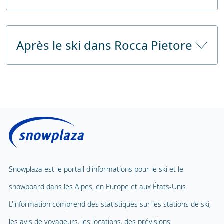
Gare de
Belluno approx. 56 km avec service de
Garde d'enfants
train
bus
Après le ski dans Rocca Pietore
Garde d'enfants à partir de
Depuis
approx. 72 km 1 minutes en
l'autoroute
voiture
Nombre d'heures de garde d'enfants
Sauna public
Prix sans déjeuner
Centre de fitness
Prix avec déjeuner
Solarium public
Carrousel pour enfants
Massage
Tapis volant
Spa et bien-être
Snowplaza est le portail d'informations pour le ski et le
Téléphérique pour enfants
1
snowboard dans les Alpes, en Europe et aux États-Unis.
Piscine intérieure
Parc d'aventure
L'information comprend des statistiques sur les stations de ski,
Ballade en ballon
les avis de voyageurs, les locations, des prévisions
Terrain de jeux