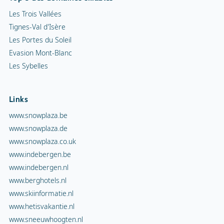
Les Trois Vallées
Tignes-Val d'Isère
Les Portes du Soleil
Evasion Mont-Blanc
Les Sybelles
Links
www.snowplaza.be
www.snowplaza.de
www.snowplaza.co.uk
www.indebergen.be
www.indebergen.nl
www.berghotels.nl
www.skiinformatie.nl
www.hetisvakantie.nl
www.sneeuwhoogten.nl