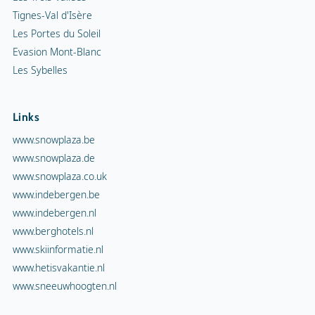
Tignes-Val d'Isère
Les Portes du Soleil
Evasion Mont-Blanc
Les Sybelles
Links
www.snowplaza.be
www.snowplaza.de
www.snowplaza.co.uk
www.indebergen.be
www.indebergen.nl
www.berghotels.nl
www.skiinformatie.nl
www.hetisvakantie.nl
www.sneeuwhoogten.nl