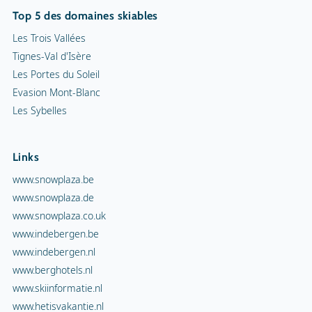
Top 5 des domaines skiables
Les Trois Vallées
Tignes-Val d'Isère
Les Portes du Soleil
Evasion Mont-Blanc
Les Sybelles
Links
www.snowplaza.be
www.snowplaza.de
www.snowplaza.co.uk
www.indebergen.be
www.indebergen.nl
www.berghotels.nl
www.skiinformatie.nl
www.hetisvakantie.nl