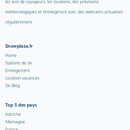
les avis de voyageurs, les locations, des prévisions
Mascotte
Parapente
météorologiques et l'enneigment avec des webcams actualisés
Nom de la mascotte
Piou Piou
Tennis en salle
régulièrement.
Cour de squash
Snowplaza.fr
Sentiers de randonnée
Home
Cortèges aux flambeaux
Stations de ski
Enneigement
Patinoire intérieure
Location vacances
Ski Blog
Patinoire
Curling
Top 5 des pays
Snowrafting
Autriche
Allemagne
Traîneau à chiens
France