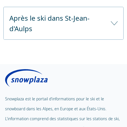
Garde d'enfants
Depuis l'autoroute
approx. 35 km
Après le ski dans St-Jean-
Garde d'enfants à partir de
36 mois
d'Aulps
Nombre d'heures de garde d'enfants
6 heures par jour
Prix sans déjeuner
€ 65,00
Sauna public
Prix avec déjeuner
Centre de fitness
Carrousel pour enfants
Solarium public
Tapis volant
Massage
Téléphérique pour enfants
1
Spa et bien-être
Snowplaza est le portail d'informations pour le ski et le
Parc d'aventure
snowboard dans les Alpes, en Europe et aux États-Unis.
Piscine intérieure
Terrain de jeux
L'information comprend des statistiques sur les stations de ski,
Ballade en ballon