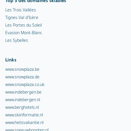
Top 5 des domaines skiables
Les Trois Vallées
Tignes-Val d'Isère
Les Portes du Soleil
Evasion Mont-Blanc
Les Sybelles
Links
www.snowplaza.be
www.snowplaza.de
www.snowplaza.co.uk
www.indebergen.be
www.indebergen.nl
www.berghotels.nl
www.skiinformatie.nl
www.hetisvakantie.nl
www.sneeuwhoogten.nl