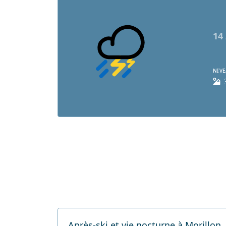
14
NIVE
Après-ski et vie nocturne à Morillon