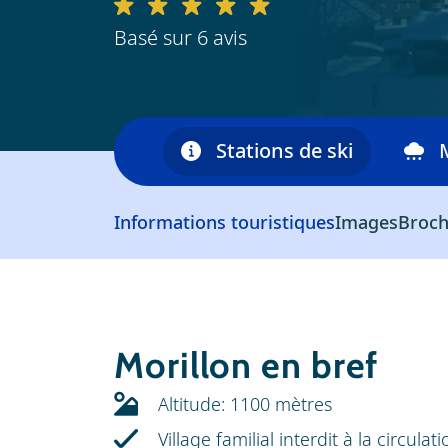
Basé sur 6 avis
maine skiable
Stations de ski
Informations touristiques
Images
Broch
Morillon en bref
Altitude: 1100 mètres
Village familial interdit à la circulat