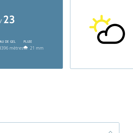
23
 /
AU DE GEL
PLUIE
3396 mètres
21 mm