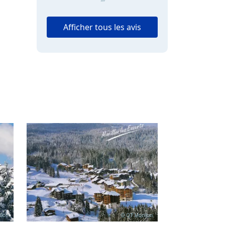
“”
Afficher tous les avis
llon
© OT Morillon