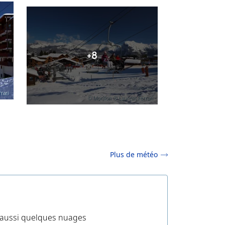
+8
rari
© Morillon ® Laurent Ferrari
Plus de météo
is aussi quelques nuages