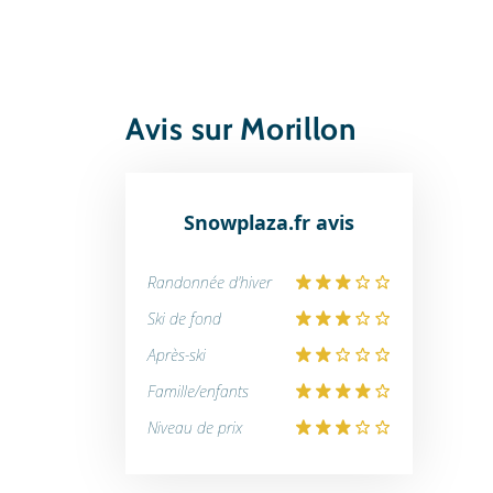
Avis sur Morillon
Snowplaza.fr avis
Randonnée d'hiver
Ski de fond
Après-ski
Famille/enfants
Niveau de prix