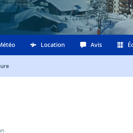
Météo
Location
Avis
É
ure
ion