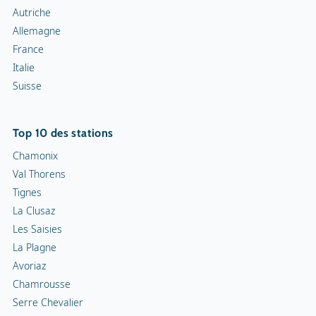
Tignes
La Clusaz
Les Saisies
La Plagne
Avoriaz
Chamrousse
Serre Chevalier
L'Alpe d'Huez
Top 5 des domaines skiables
Les Trois Vallées
Tignes-Val d'Isère
Les Portes du Soleil
Evasion Mont-Blanc
Les Sybelles