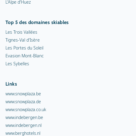
Links
www.snowplaza.be
www.snowplaza.de
www.snowplaza.co.uk
www.indebergen.be
www.indebergen.nl
www.berghotels.nl
www.skiinformatie.nl
www.hetisvakantie.nl
www.sneeuwhoogten.nl
Snowplaza service
Alerte Neige
Demande generale
Demande de brochure
Fils RSS