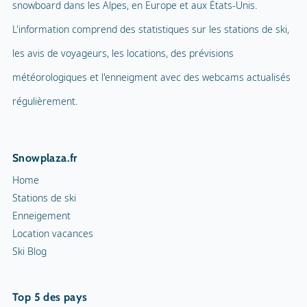
Home
Cortèges aux flambeaux
Stations de ski
Enneigement
Patinoire intérieure
Location vacances
Ski Blog
Patinoire
Curling
Top 5 des pays
Snowrafting
Autriche
Allemagne
Traîneau à chiens
France
Italie
Motoneiges
Suisse
Piste de luge
Top 10 des stations
Chamonix
Val Thorens