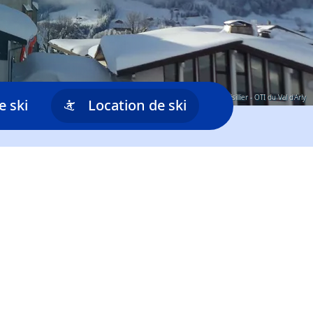
© Copyright JP Noisillier - OTI du Val d'Arly
e ski
Location de ski