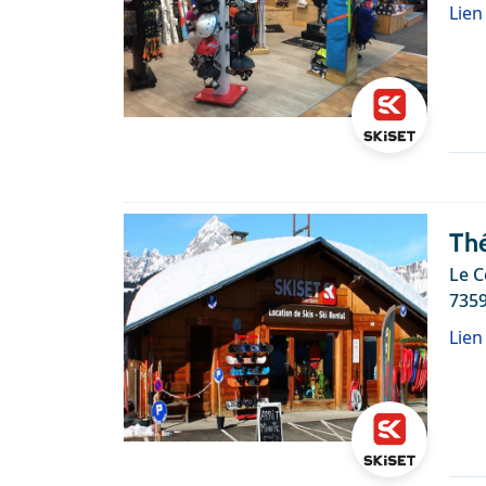
Lien
Thé
Le C
7359
Lien