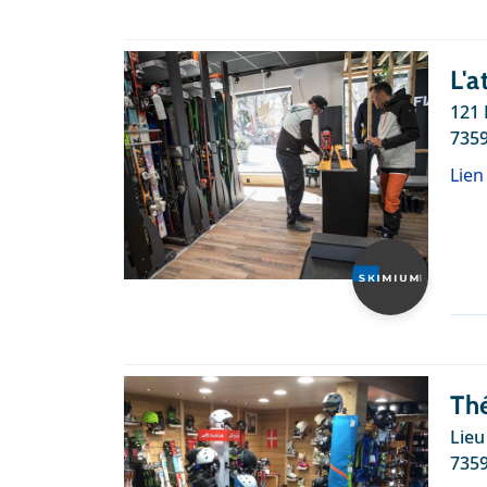
L'a
121 
7359
Lien
Thé
Lieu
735