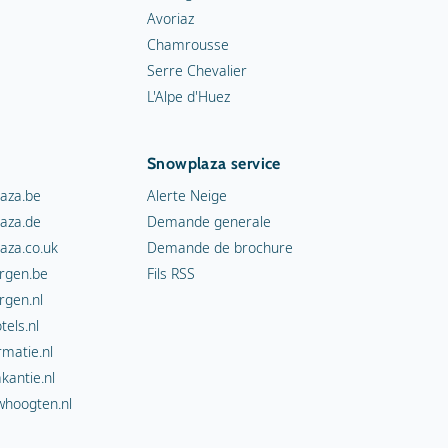
Avoriaz
Chamrousse
Serre Chevalier
L'Alpe d'Huez
Snowplaza service
aza.be
Alerte Neige
aza.de
Demande generale
aza.co.uk
Demande de brochure
rgen.be
Fils RSS
rgen.nl
els.nl
rmatie.nl
kantie.nl
hoogten.nl