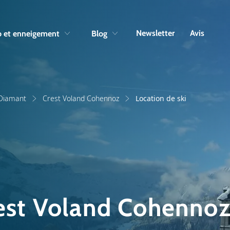
Skip to navigation
Skip to main content
Newsletter
Avis
 et enneigement
Blog
 Diamant
Crest Voland Cohennoz
Location de ski
rest Voland Cohenno