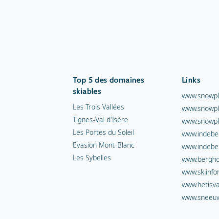
Top 5 des domaines
Links
skiables
www.snowpl
Les Trois Vallées
www.snowpl
Tignes-Val d'Isère
www.snowpl
Les Portes du Soleil
www.indebe
Evasion Mont-Blanc
www.indebe
Les Sybelles
www.berghot
www.skiinfo
www.hetisva
www.sneeuw