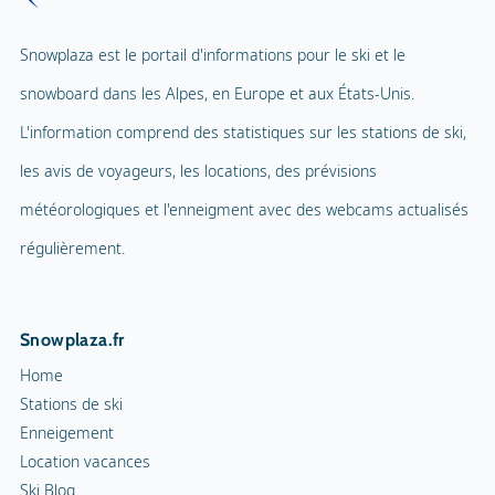
Téléphérique pour enfants
1
Spa et bien-être
Snowplaza est le portail d'informations pour le ski et le
Parc d'aventure
snowboard dans les Alpes, en Europe et aux États-Unis.
Piscine intérieure
Terrain de jeux
L'information comprend des statistiques sur les stations de ski,
Ballade en ballon
les avis de voyageurs, les locations, des prévisions
Mascotte
Parapente
météorologiques et l'enneigment avec des webcams actualisés
Nom de la mascotte
Tennis en salle
régulièrement.
Cour de squash
Snowplaza.fr
Sentiers de randonnée
Home
Cortèges aux flambeaux
Stations de ski
Enneigement
Patinoire intérieure
Location vacances
Ski Blog
Patinoire