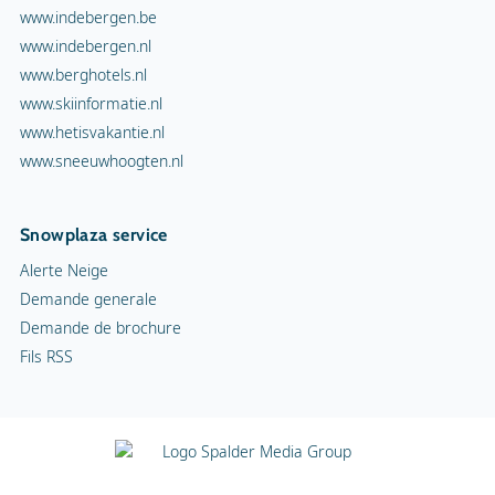
www.indebergen.be
www.indebergen.nl
www.berghotels.nl
www.skiinformatie.nl
www.hetisvakantie.nl
www.sneeuwhoogten.nl
Snowplaza service
Alerte Neige
Demande generale
Demande de brochure
Fils RSS