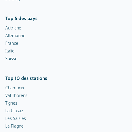
Curling
Top 5 des pays
Snowrafting
Autriche
Allemagne
Traîneau à chiens
France
Italie
Motoneiges
Suisse
Piste de luge
Top 10 des stations
Chamonix
Val Thorens
Tignes
La Clusaz
Les Saisies
La Plagne