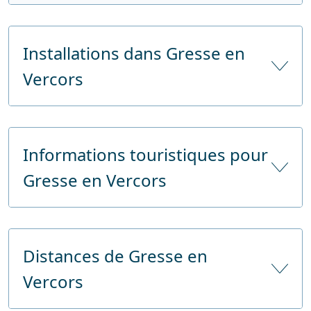
Installations dans Gresse en
Vercors
Nombre d'hôtels
2
Informations touristiques pour
Nombre de lits d'hôtel
Gresse en Vercors
Nombre de lits touristiques
Supermarchés
Nom
Gresse en Vercors
Banque
Distances de Gresse en
E-mail
tourisme@gresse-en-vercors.fr
Vercors
Téléphone
82626350