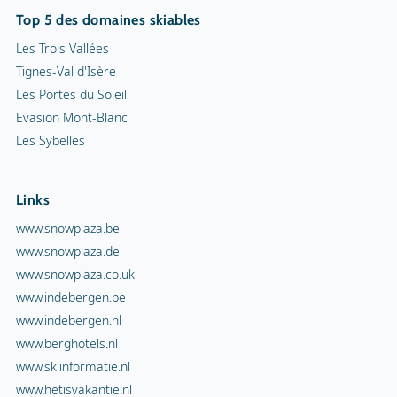
Top 5 des domaines skiables
Les Trois Vallées
Tignes-Val d'Isère
Les Portes du Soleil
Evasion Mont-Blanc
Les Sybelles
Links
www.snowplaza.be
www.snowplaza.de
www.snowplaza.co.uk
www.indebergen.be
www.indebergen.nl
www.berghotels.nl
www.skiinformatie.nl
www.hetisvakantie.nl