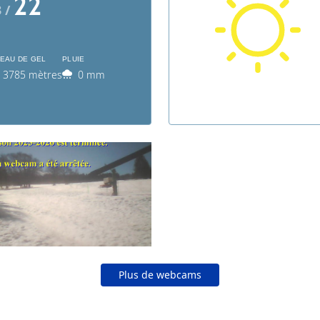
22
3 /
VEAU DE GEL
PLUIE
3785 mètres
0 mm
Plus de webcams