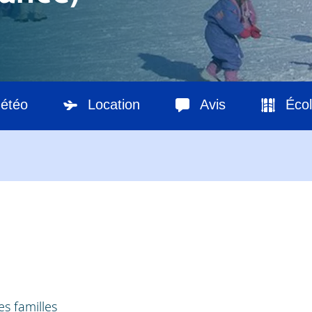
étéo
Location
Avis
Écol
es familles