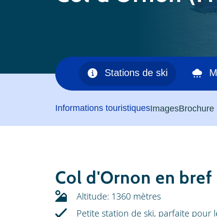
omaine skiable
Stations de ski
M
Informations touristiques
Images
Brochure
Col d'Ornon en bref
Altitude: 1360 mètres
Petite station de ski, parfaite pour l