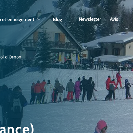
Skip to navigation
Skip to main content
Newsletter
Avis
 et enneigement
Blog
ol d'Ornon
rance)