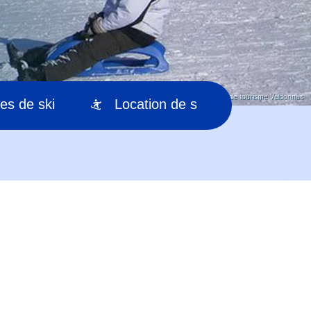
© Office de tourisme Valbonnais
es de ski
Location de ski