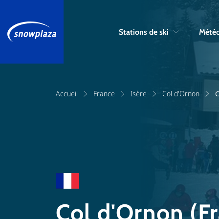
Stations de ski
Météo
Accueil
France
Isère
Col d'Ornon
C
Col d'Ornon (F