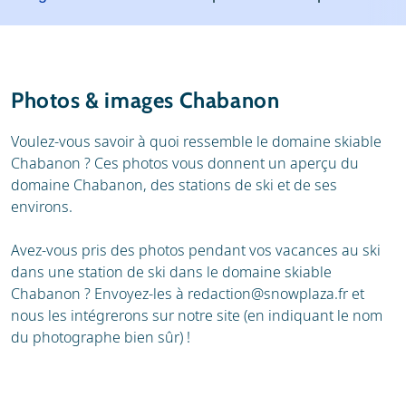
Météo
Location
Avis
Écoles de ski
Photos & images Chabanon
Location de ski
Voulez-vous savoir à quoi ressemble le domaine skiable
Chabanon ? Ces photos vous donnent un aperçu du
domaine Chabanon, des stations de ski et de ses
environs.
Avez-vous pris des photos pendant vos vacances au ski
dans une station de ski dans le domaine skiable
Chabanon ? Envoyez-les à
redaction@snowplaza.fr
et
nous les intégrerons sur notre site (en indiquant le nom
du photographe bien sûr) !