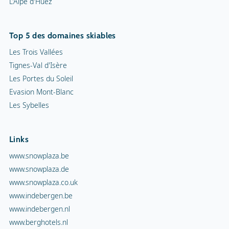
L'Alpe d'Huez
Top 5 des domaines skiables
Les Trois Vallées
Tignes-Val d'Isère
Les Portes du Soleil
Evasion Mont-Blanc
Les Sybelles
Links
www.snowplaza.be
www.snowplaza.de
www.snowplaza.co.uk
www.indebergen.be
www.indebergen.nl
www.berghotels.nl