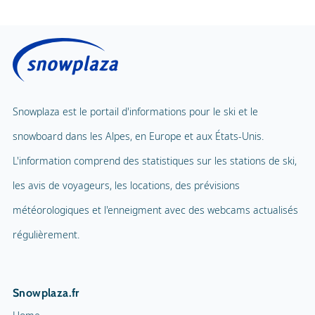
les avis de voyageurs, les locations, des prévisions
Terrain de jeux
Parapente
météorologiques et l'enneigment avec des webcams actualisés
Mascotte
Tennis en salle
régulièrement.
Nom de la mascotte
Cour de squash
Snowplaza.fr
Sentiers de randonnée
9 km
Home
Cortèges aux flambeaux
Stations de ski
Enneigement
Patinoire intérieure
Location vacances
Ski Blog
Patinoire
Curling
Top 5 des pays
Snowrafting
Autriche
Allemagne
Traîneau à chiens