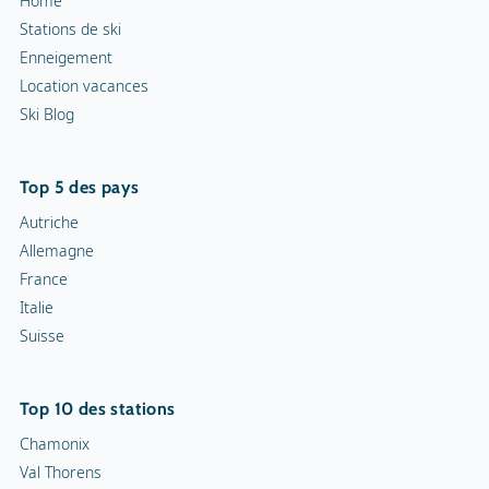
France
Italie
Motoneiges
Suisse
Piste de luge
Top 10 des stations
Chamonix
Val Thorens
Tignes
La Clusaz
Les Saisies
La Plagne
Avoriaz
Chamrousse
Serre Chevalier
L'Alpe d'Huez