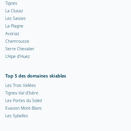
Top 5 des domaines skiables
Les Trois Vallées
Tignes-Val d'Isère
Les Portes du Soleil
Evasion Mont-Blanc
Les Sybelles
Links
www.snowplaza.be
www.snowplaza.de
www.snowplaza.co.uk
www.indebergen.be
www.indebergen.nl
www.berghotels.nl
www.skiinformatie.nl
www.hetisvakantie.nl