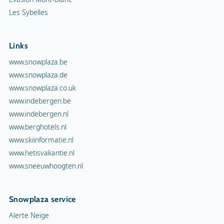
Les Sybelles
Links
www.snowplaza.be
www.snowplaza.de
www.snowplaza.co.uk
www.indebergen.be
www.indebergen.nl
www.berghotels.nl
www.skiinformatie.nl
www.hetisvakantie.nl
www.sneeuwhoogten.nl
Snowplaza service
Alerte Neige