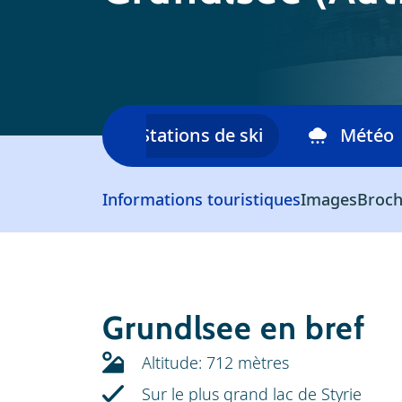
skiable
Stations de ski
Météo
Informations touristiques
Images
Broch
Grundlsee en bref
Altitude: 712 mètres
Sur le plus grand lac de Styrie