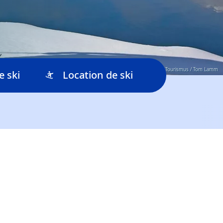
© Steiermark Tourismus / Tom Lamm
e ski
Location de ski