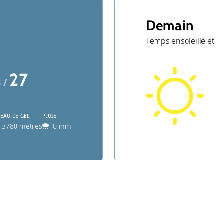
Demain
Temps ensoleillé et
27
3 /
VEAU DE GEL
PLUIE
3780 mètres
0 mm