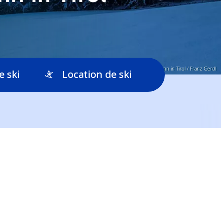
© St. Johann in Tirol / Franz Gerdl
e ski
Location de ski