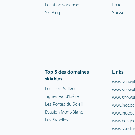
Location vacances
Italie
Ski Blog
Suisse
Top 5 des domaines
Links
skiables
www.snowpl
Les Trois Vallées
www.snowpl
Tignes-Val d'Isère
www.snowpl
Les Portes du Soleil
www.indebe
Evasion Mont-Blanc
www.indebe
Les Sybelles
www.berghot
www.skiinfo