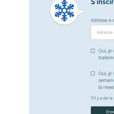
S'insci
Adresse e-
Oui, je
traite
Oui, je
semaine
la newsl
S'il y a de 
Env