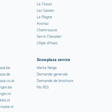
La Clusaz
Les Saisies
La Plagne
Avoriaz
Chamrousse
Serre Chevalier
L'Alpe d'Huez
Snowplaza service
aza.be
Alerte Neige
aza.de
Demande generale
aza.co.uk
Demande de brochure
rgen.be
Fils RSS
rgen.nl
els.nl
rmatie.nl