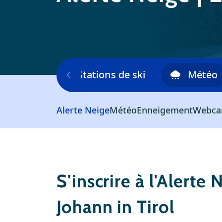
skiable
Stations de ski
Météo
Alerte Neige
Météo
Enneigement
Webc
S'inscrire à l'Alerte 
Johann in Tirol