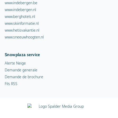
www.indebergen.be
www.indebergen.nl
www.berghotels.nl
www.skiinformatie.nl
www.hetisvakantie.nl
www.sneeuwhoogten.nl
Snowplaza service
Alerte Neige
Demande generale
Demande de brochure
Fils RSS