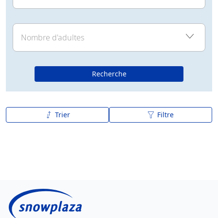
Recherche
Trier
Filtre
De A à Z
Z à A