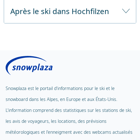
Après le ski dans Hochfilzen
Garde d'enfants à partir de
Depuis
approx. 45 km 50 minutes en
l'autoroute
voiture
Nombre d'heures de garde d'enfants
Sauna public
Prix sans déjeuner
Centre de fitness
Prix avec déjeuner
Solarium public
Carrousel pour enfants
Massage
Tapis volant
Spa et bien-être
Snowplaza est le portail d'informations pour le ski et le
Téléphérique pour enfants
1
snowboard dans les Alpes, en Europe et aux États-Unis.
Piscine intérieure
Parc d'aventure
L'information comprend des statistiques sur les stations de ski,
Ballade en ballon
les avis de voyageurs, les locations, des prévisions
Terrain de jeux
Parapente
météorologiques et l'enneigment avec des webcams actualisés
Mascotte