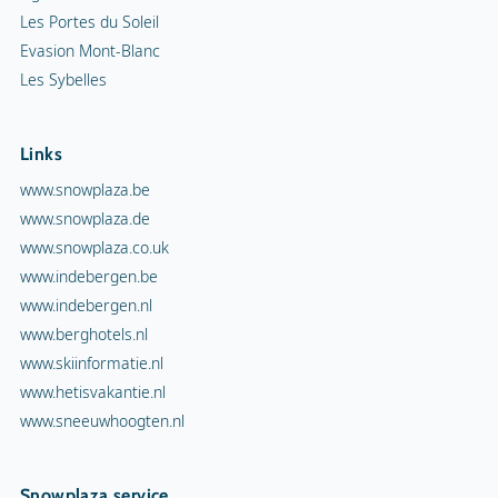
Les Portes du Soleil
Evasion Mont-Blanc
Les Sybelles
Links
www.snowplaza.be
www.snowplaza.de
www.snowplaza.co.uk
www.indebergen.be
www.indebergen.nl
www.berghotels.nl
www.skiinformatie.nl
www.hetisvakantie.nl
www.sneeuwhoogten.nl
Snowplaza service