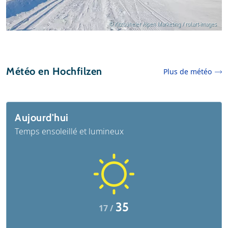
© Kitzbüheler Alpen Marketing / rol.art-images
Météo en Hochfilzen
Plus de météo
Aujourd'hui
Temps ensoleillé et lumineux
35
17 /