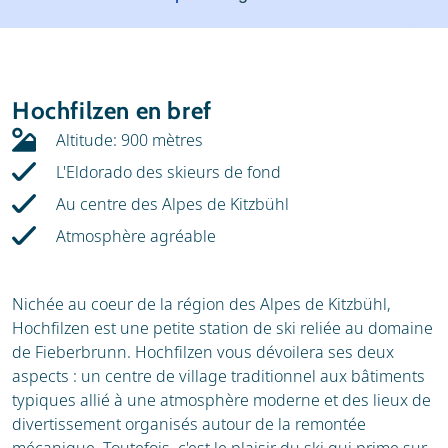
Météo
Location
Avis
Écoles de ski
Hochfilzen en bref
Location de ski
Altitude: 900 mètres
L'Eldorado des skieurs de fond
Au centre des Alpes de Kitzbühl
Atmosphère agréable
Nichée au coeur de la région des Alpes de Kitzbühl,
Hochfilzen est une petite station de ski reliée au domaine
de Fieberbrunn. Hochfilzen vous dévoilera ses deux
aspects : un centre de village traditionnel aux bâtiments
typiques allié à une atmosphère moderne et des lieux de
divertissement organisés autour de la remontée