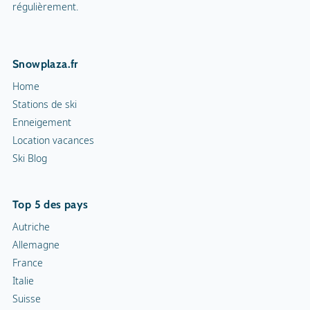
Tennis en salle
régulièrement.
Nom de la mascotte
Tatzi
Cour de squash
Snowplaza.fr
Sentiers de randonnée
4 km
Home
Cortèges aux flambeaux
Stations de ski
Enneigement
Patinoire intérieure
Location vacances
Ski Blog
Patinoire
Curling
Top 5 des pays
Snowrafting
Autriche
Allemagne
Traîneau à chiens
France
Italie
Motoneiges
Suisse