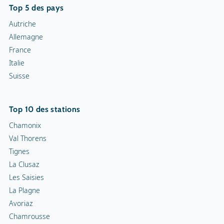
Chamonix
Val Thorens
Tignes
La Clusaz
Les Saisies
La Plagne
Avoriaz
Chamrousse
Serre Chevalier
L'Alpe d'Huez
Top 5 des domaines skiables
Les Trois Vallées
Tignes-Val d'Isère
Les Portes du Soleil
Evasion Mont-Blanc
Les Sybelles