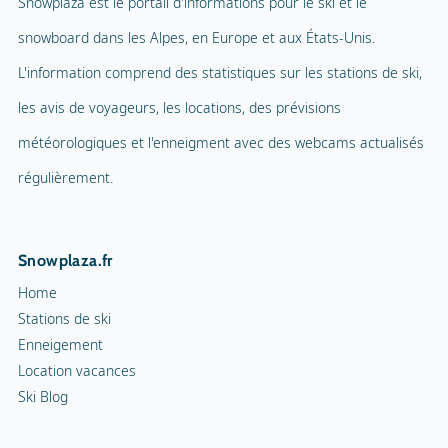
Snowplaza.fr
Sentiers de randonnée
2 km
Home
Cortèges aux flambeaux
Stations de ski
Enneigement
Patinoire intérieure
Location vacances
Ski Blog
Patinoire
Curling
Top 5 des pays
Snowrafting
Autriche
Allemagne
Traîneau à chiens
France
Italie
Motoneiges
Suisse
Piste de luge
Top 10 des stations