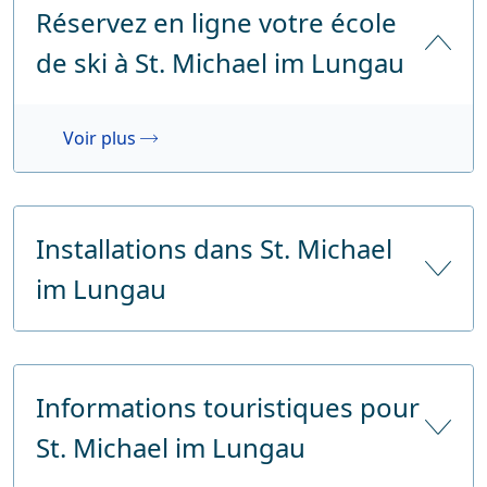
Réservez en ligne votre école
de ski à St. Michael im Lungau
Voir plus
Installations dans St. Michael
im Lungau
Nombre d'hôtels
15
Informations touristiques pour
Nombre de lits d'hôtel
700
St. Michael im Lungau
Nombre de lits touristiques
700