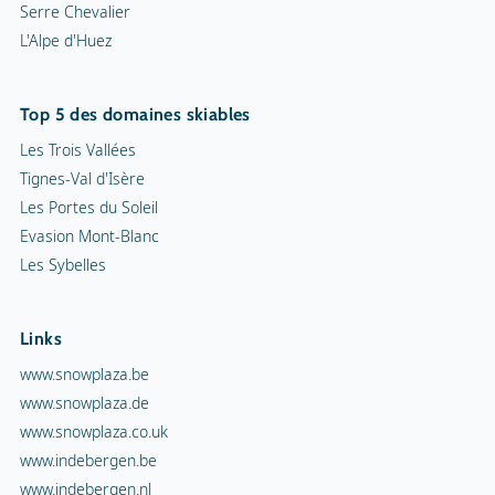
Links
www.snowplaza.be
www.snowplaza.de
www.snowplaza.co.uk
www.indebergen.be
www.indebergen.nl
www.berghotels.nl
www.skiinformatie.nl
www.hetisvakantie.nl
www.sneeuwhoogten.nl
Snowplaza service
Alerte Neige
Demande generale
Demande de brochure