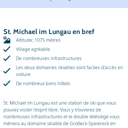
Météo
Location
Avis
Écoles de ski
St. Michael im Lungau en bref
Location de ski
Altitude: 1075 mètres
Village agréable
De nombreuses infrastructures
Les deux domaines skiables sont faciles d'accès en
voiture
De nombreux bons hôtels
St. Michael im Lungau est une station de ski que vous
pouvez visiter l'esprit libre. Vous y trouverez de
nombreuses infrastructures et le double télésiège vous
mènera au domaine skiable de Großeck-Speiereck en