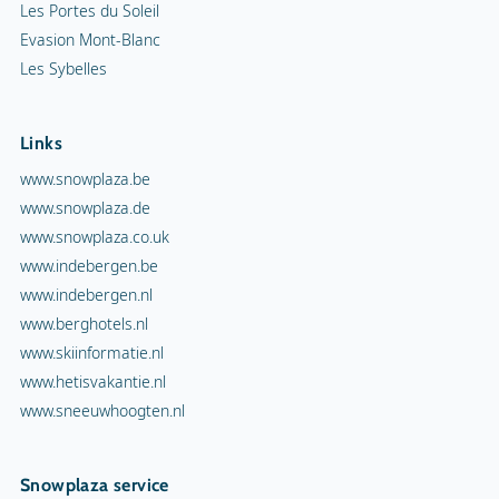
Les Portes du Soleil
Evasion Mont-Blanc
Les Sybelles
Links
www.snowplaza.be
www.snowplaza.de
www.snowplaza.co.uk
www.indebergen.be
www.indebergen.nl
www.berghotels.nl
www.skiinformatie.nl
www.hetisvakantie.nl
www.sneeuwhoogten.nl
Snowplaza service