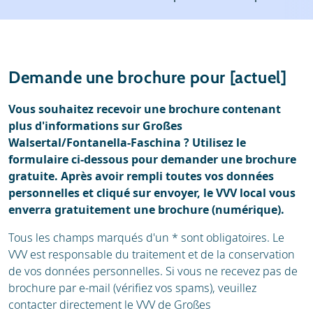
Météo
Location
Avis
Écoles de ski
Demande une brochure pour [actuel]
Location de ski
Vous souhaitez recevoir une brochure contenant
plus d'informations sur Großes
Walsertal/Fontanella-Faschina ? Utilisez le
formulaire ci-dessous pour demander une brochure
gratuite. Après avoir rempli toutes vos données
personnelles et cliqué sur envoyer, le VVV local vous
enverra gratuitement une brochure (numérique).
Tous les champs marqués d'un * sont obligatoires. Le
VVV est responsable du traitement et de la conservation
de vos données personnelles. Si vous ne recevez pas de
brochure par e-mail (vérifiez vos spams), veuillez
contacter directement le VVV de Großes