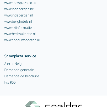
www.snowplaza.co.uk
www.indebergen.be
www.indebergen.nl
www.berghotels.nl
www.skiinformatie.nl
www.hetisvakantie.nl
www.sneeuwhoogten.nl
Snowplaza service
Alerte Neige
Demande generale
Demande de brochure
Fils RSS