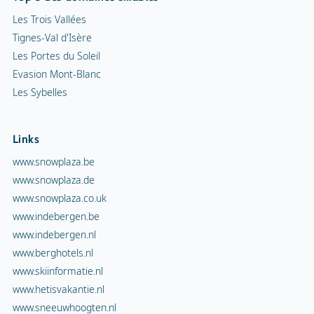
Les Trois Vallées
Tignes-Val d'Isère
Les Portes du Soleil
Evasion Mont-Blanc
Les Sybelles
Links
www.snowplaza.be
www.snowplaza.de
www.snowplaza.co.uk
www.indebergen.be
www.indebergen.nl
www.berghotels.nl
www.skiinformatie.nl
www.hetisvakantie.nl
www.sneeuwhoogten.nl