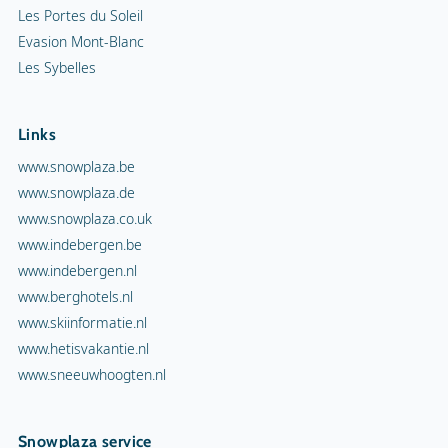
Les Portes du Soleil
Evasion Mont-Blanc
Les Sybelles
Links
www.snowplaza.be
www.snowplaza.de
www.snowplaza.co.uk
www.indebergen.be
www.indebergen.nl
www.berghotels.nl
www.skiinformatie.nl
www.hetisvakantie.nl
www.sneeuwhoogten.nl
Snowplaza service