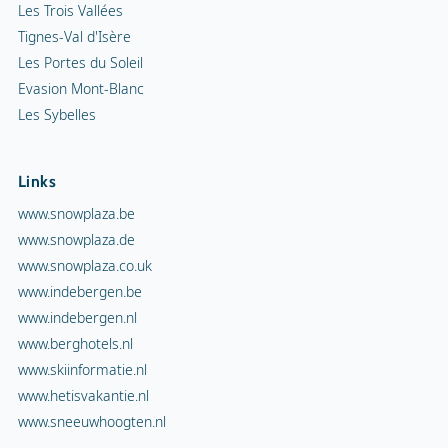
Les Trois Vallées
Tignes-Val d'Isère
Les Portes du Soleil
Evasion Mont-Blanc
Les Sybelles
Links
www.snowplaza.be
www.snowplaza.de
www.snowplaza.co.uk
www.indebergen.be
www.indebergen.nl
www.berghotels.nl
www.skiinformatie.nl
www.hetisvakantie.nl
www.sneeuwhoogten.nl