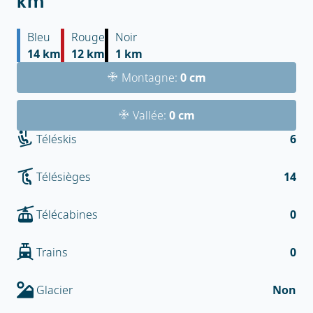
km
Bleu
Rouge
Noir
14 km
12 km
1 km
Montagne:
0 cm
Vallée:
0 cm
Téléskis
6
Télésièges
14
Télécabines
0
Trains
0
Glacier
Non