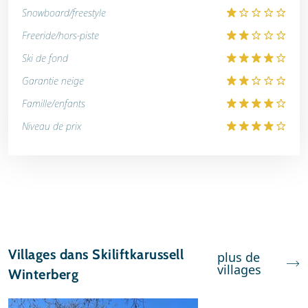
Snowboard/freestyle
Freeride/hors-piste
Ski de fond
Garantie neige
Famille/enfants
Niveau de prix
Villages dans Skiliftkarussell
plus de
villages
Winterberg