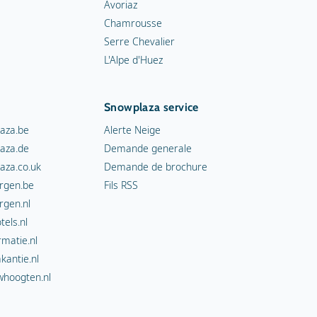
Avoriaz
Chamrousse
Serre Chevalier
L'Alpe d'Huez
Snowplaza service
aza.be
Alerte Neige
aza.de
Demande generale
aza.co.uk
Demande de brochure
rgen.be
Fils RSS
rgen.nl
els.nl
rmatie.nl
kantie.nl
hoogten.nl