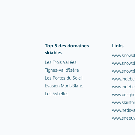
Top 5 des domaines
Links
skiables
www.snowpl
Les Trois Vallées
www.snowpl
Tignes-Val d'Isère
www.snowpl
Les Portes du Soleil
www.indebe
Evasion Mont-Blanc
www.indebe
Les Sybelles
www.berghot
www.skiinfo
www.hetisva
www.sneeuw