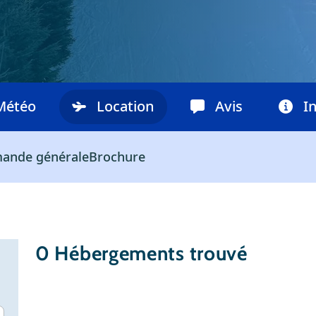
Météo
Location
Avis
I
ande générale
Brochure
0
Hébergements trouvé