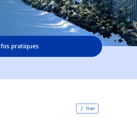
nfos pratiques
Trier
De A à
Z
Z à A