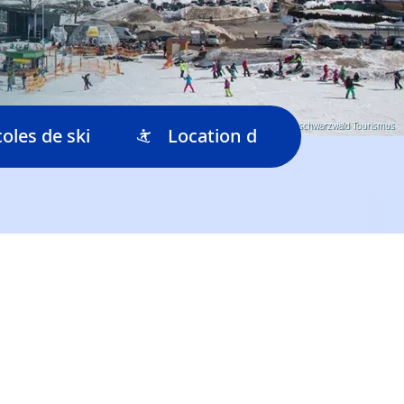
© Hochschwarzwald Tourismus
coles de ski
Location de ski