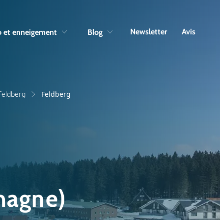
Skip to navigation
Skip to main content
Newsletter
Avis
 et enneigement
Blog
Feldberg
Feldberg
magne)