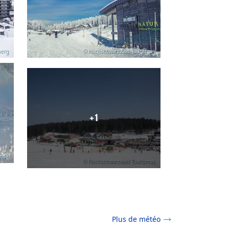
berg
© Hochschwarzwald Tourismus
+1
ende
© Hochschwarzwald Tourismus
Plus de météo