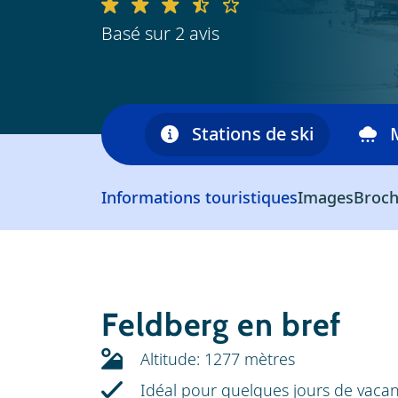
Basé sur 2 avis
maine skiable
Stations de ski
Informations touristiques
Images
Broch
Feldberg en bref
Altitude: 1277 mètres
Idéal pour quelques jours de vaca