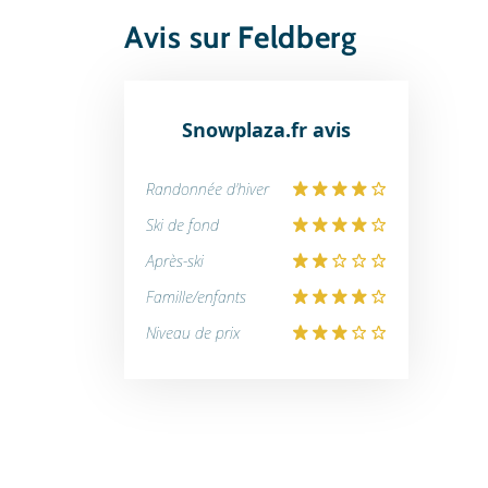
Avis sur Feldberg
Snowplaza.fr avis
Randonnée d'hiver
Ski de fond
Après-ski
Famille/enfants
Niveau de prix