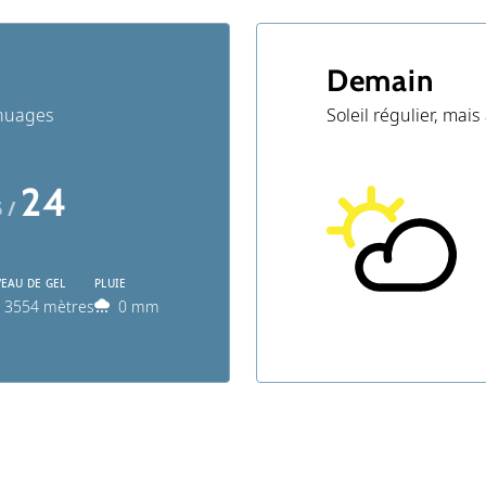
Demain
 nuages
Soleil régulier, ma
24
6 /
VEAU DE GEL
PLUIE
3554 mètres
0 mm