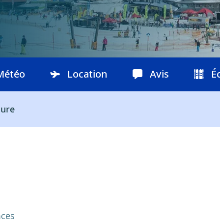
Météo
Location
Avis
É
ure
nces