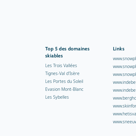
Top 5 des domaines
Links
skiables
www.snowpl
Les Trois Vallées
www.snowpl
Tignes-Val d'Isère
www.snowpl
Les Portes du Soleil
www.indebe
Evasion Mont-Blanc
www.indebe
Les Sybelles
www.berghot
www.skiinfo
www.hetisva
www.sneeuw