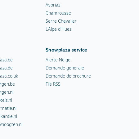
Avoriaz
Chamrousse
Serre Chevalier
L'Alpe d'Huez
Snowplaza service
aza.be
Alerte Neige
aza.de
Demande generale
aza.co.uk
Demande de brochure
rgen.be
Fils RSS
rgen.nl
els.nl
rmatie.nl
kantie.nl
hoogten.nl