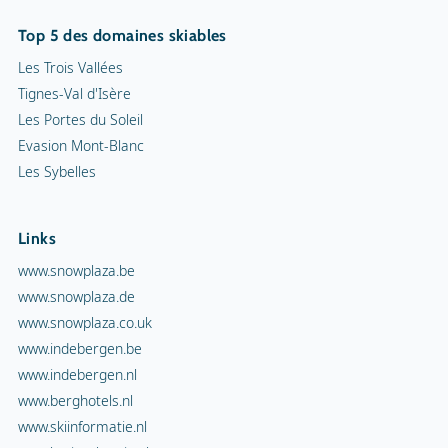
Top 5 des domaines skiables
Les Trois Vallées
Tignes-Val d'Isère
Les Portes du Soleil
Evasion Mont-Blanc
Les Sybelles
Links
www.snowplaza.be
www.snowplaza.de
www.snowplaza.co.uk
www.indebergen.be
www.indebergen.nl
www.berghotels.nl
www.skiinformatie.nl