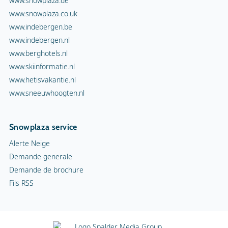
www.snowplaza.de
www.snowplaza.co.uk
www.indebergen.be
www.indebergen.nl
www.berghotels.nl
www.skiinformatie.nl
www.hetisvakantie.nl
www.sneeuwhoogten.nl
Snowplaza service
Alerte Neige
Demande generale
Demande de brochure
Fils RSS