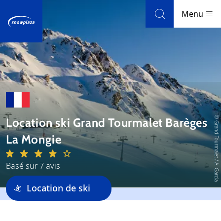
Skip to navigation
Skip to main content
Menu
Stations de ski
Météo et enneigement
Blog
© Grand Tourmalet / A. Garcia
Location ski Grand Tourmalet Barèges
La Mongie
Newsletter
Basé sur 7 avis
Avis
Location de ski
Domaine skiable