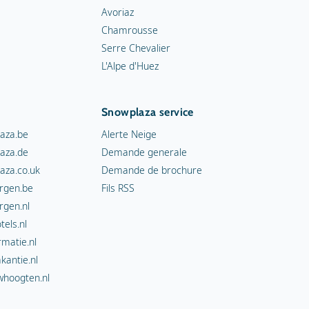
Avoriaz
Chamrousse
Serre Chevalier
L'Alpe d'Huez
Snowplaza service
aza.be
Alerte Neige
aza.de
Demande generale
aza.co.uk
Demande de brochure
rgen.be
Fils RSS
rgen.nl
els.nl
rmatie.nl
kantie.nl
hoogten.nl