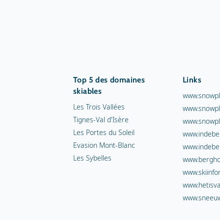
Top 5 des domaines
Links
skiables
www.snowpl
Les Trois Vallées
www.snowpl
Tignes-Val d'Isère
www.snowpl
Les Portes du Soleil
www.indebe
Evasion Mont-Blanc
www.indebe
Les Sybelles
www.berghot
www.skiinfo
www.hetisva
www.sneeuw