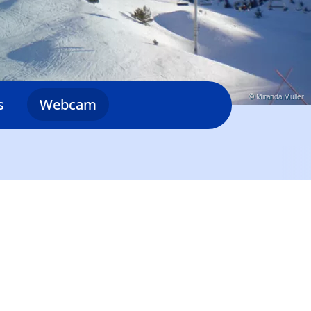
© Miranda Muller
s
Webcam