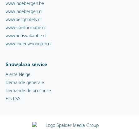
www.indebergen.be
www.indebergen.nl
www.berghotels.nl
www.skiinformatie.nl
www.hetisvakantie.nl
www.sneeuwhoogten.nl
Snowplaza service
Alerte Neige
Demande generale
Demande de brochure
Fils RSS