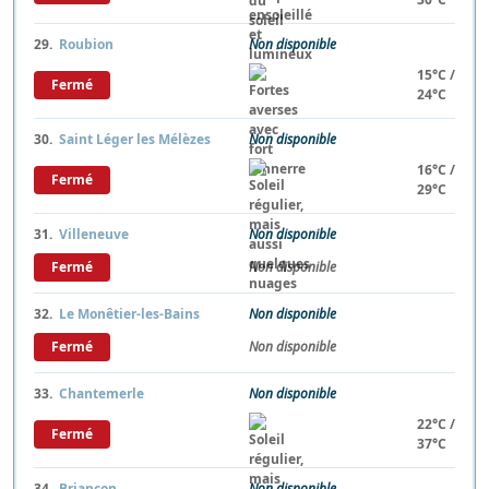
29.
Roubion
Non disponible
15°C /
Fermé
24°C
30.
Saint Léger les Mélèzes
Non disponible
16°C /
Fermé
29°C
31.
Villeneuve
Non disponible
Fermé
Non disponible
32.
Le Monêtier-les-Bains
Non disponible
Fermé
Non disponible
33.
Chantemerle
Non disponible
22°C /
Fermé
37°C
34.
Briançon
Non disponible