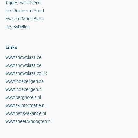
Tignes-Val d'Isère
Les Portes du Soleil
Evasion Mont-Blanc
Les Sybelles
Links
www.snowplaza.be
www.snowplaza.de
www.snowplaza.co.uk
www.indebergen.be
www.indebergen.nl
www.berghotels.nl
www.skiinformatie.nl
www.hetisvakantie.nl
www.sneeuwhoogten.nl