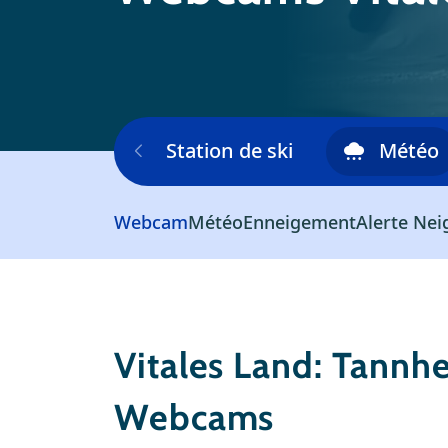
 skiable
Station de ski
Météo
Webcam
Météo
Enneigement
Alerte Nei
Vitales Land: Tannh
Webcams