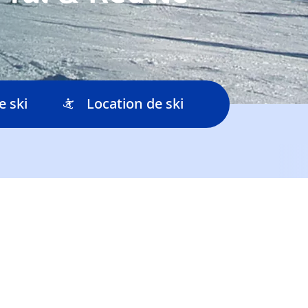
e ski
Location de ski