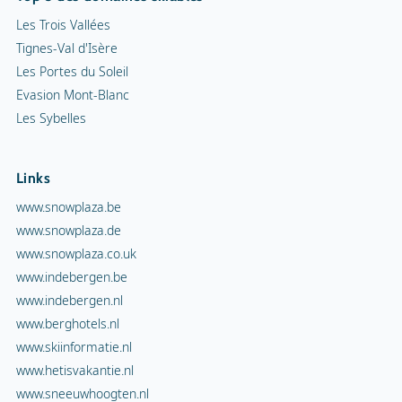
Les Trois Vallées
Tignes-Val d'Isère
Les Portes du Soleil
Evasion Mont-Blanc
Les Sybelles
Links
www.snowplaza.be
www.snowplaza.de
www.snowplaza.co.uk
www.indebergen.be
www.indebergen.nl
www.berghotels.nl
www.skiinformatie.nl
www.hetisvakantie.nl
www.sneeuwhoogten.nl