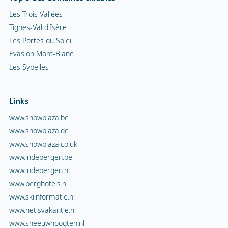
Les Trois Vallées
Tignes-Val d'Isère
Les Portes du Soleil
Evasion Mont-Blanc
Les Sybelles
Links
www.snowplaza.be
www.snowplaza.de
www.snowplaza.co.uk
www.indebergen.be
www.indebergen.nl
www.berghotels.nl
www.skiinformatie.nl
www.hetisvakantie.nl
www.sneeuwhoogten.nl