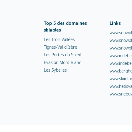
Top 5 des domaines
Links
skiables
www.snowpl
Les Trois Vallées
www.snowpl
Tignes-Val d'Isère
www.snowpl
Les Portes du Soleil
www.indebe
Evasion Mont-Blanc
www.indebe
Les Sybelles
www.berghot
www.skiinfo
www.hetisva
www.sneeuw