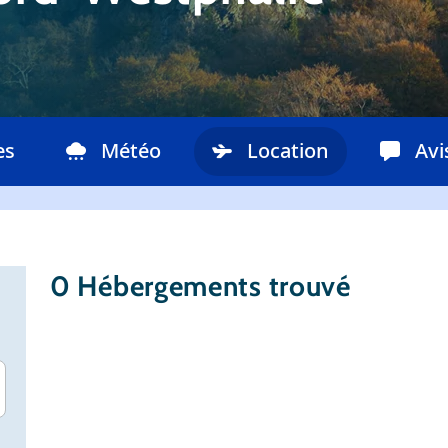
es
Météo
Location
Avi
0
Hébergements trouvé