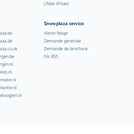
L'Alpe d'Huez
Snowplaza service
aza.be
Alerte Neige
aza.de
Demande generale
aza.co.uk
Demande de brochure
rgen.be
Fils RSS
rgen.nl
els.nl
rmatie.nl
kantie.nl
hoogten.nl