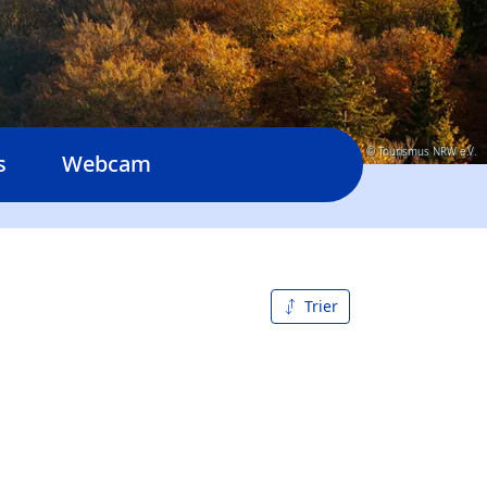
© Tourismus NRW e.V.
s
Webcam
Trier
De A à
Z
Z à A