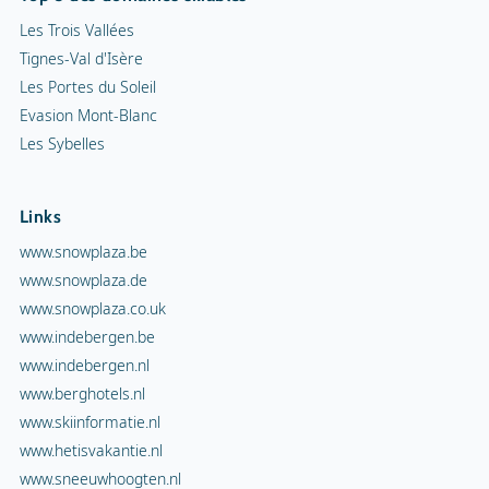
Les Trois Vallées
Tignes-Val d'Isère
Les Portes du Soleil
Evasion Mont-Blanc
Les Sybelles
Links
www.snowplaza.be
www.snowplaza.de
www.snowplaza.co.uk
www.indebergen.be
www.indebergen.nl
www.berghotels.nl
www.skiinformatie.nl
www.hetisvakantie.nl
www.sneeuwhoogten.nl